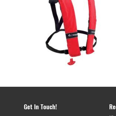
Get In Touch!
Re