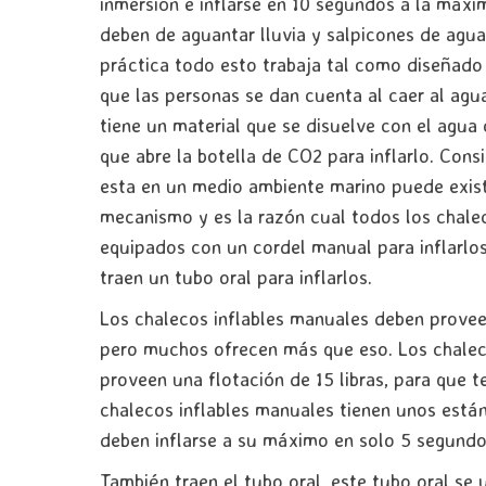
inmersión e inflarse en 10 segundos a la máxi
deben de aguantar lluvia y salpicones de agua 
práctica todo esto trabaja tal como diseñado
que las personas se dan cuenta al caer al agu
tiene un material que se disuelve con el agua
que abre la botella de CO2 para inflarlo. Con
esta en un medio ambiente marino puede exist
mecanismo y es la razón cual todos los chal
equipados con un cordel manual para inflarlos
traen un tubo oral para inflarlos.
Los chalecos inflables manuales deben proveer 
pero muchos ofrecen más que eso. Los chaleco
proveen una flotación de 15 libras, para que t
chalecos inflables manuales tienen unos está
deben inflarse a su máximo en solo 5 segundo
También traen el tubo oral, este tubo oral se 