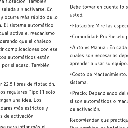
ma flotación. También
Debe tomar en cuenta lo si
salada sin activarse. En
usted.
 y ocurre más rápido de lo
a. El sistema automático
•Flotación: Mire las especi
 cual activa el mecanismo
•Comodidad: Pruébeselo p
siderando que el chaleco
•Auto vs Manual: En cada e
ir complicaciones con ese
cuales son necesarias dep
ecos automáticos están
aprender a usar su equipo.
 por si acaso. También
•Costo de Mantenimiento: 
sistema.
22.5 libras de flotación,
s regulares Tipo III solo
•Precio: Dependiendo del m
engan una idea. Los
si son automáticos o manua
ndares más estrictos y
de activación.
s de activación.
Recomiendan que practique
usa para inflar más el
Que cambien las botellas d