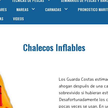
TECNICAS DE PESCAS
SEMINARIOS DE PESCAS Y BAR
ARES
MAREAS
CARNADAS
PRONOSTICO MARIT
AS
VIDEOS
Chalecos Inflables
Los Guarda Costas estiman
ahogan después de una caí
sobrevivido si hubieran es
Desafortunadamente los c
pocas veces se usan. En u