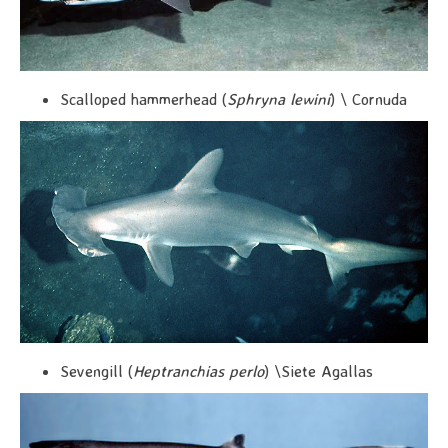
Scalloped hammerhead (
Sphryna lewini
) \ Cornuda
Sevengill (
Heptranchias perlo
) \Siete Agallas