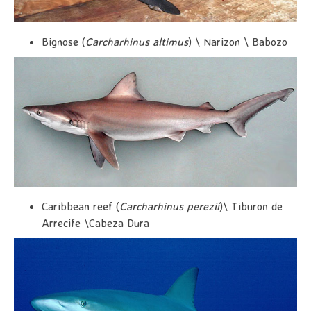
Bignose (
Carcharhinus altimus
) \ Narizon \ Babozo
Caribbean reef (
Carcharhinus perezii
)\ Tiburon de
Arrecife \Cabeza Dura