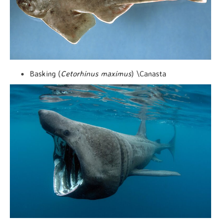
Basking (
Cetorhinus maximus
) \Canasta