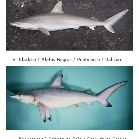
Blacktip / Aletas Negras / Puntinegro / Balicero
Bonnethead \ Cabeza de Pala \ Cornuda de Corona